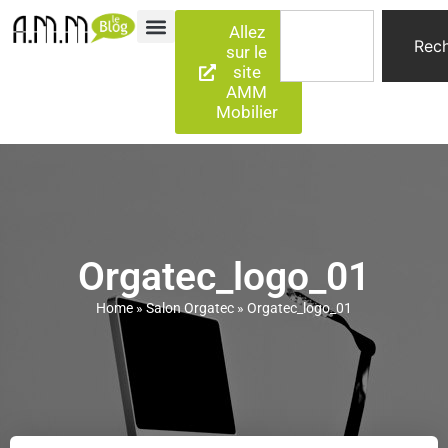
Allez
Rech
sur le
site
AMM
Mobilier
Orgatec_logo_01
Home
»
Salon Orgatec
»
Orgatec_logo_01