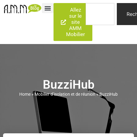
Allez
Rech
sur le
site
AMM
Mobilier
BuzziHub
Home
»
Mobilier d’isolation et de réunion
»
BuzziHub