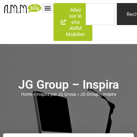
Allez
Rech
sur le
site
AMM
Mobilier
JG Group – Inspira
Home
»
Inspira par JG Group
»
JG Group – Inspira